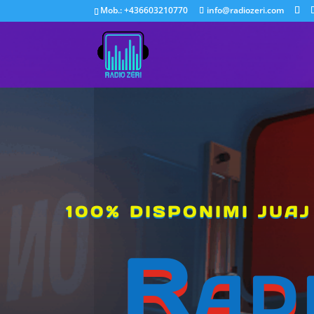
Mob.: +436603210770
info@radiozeri.com
100% DISPONIMI JUAJ
Rad