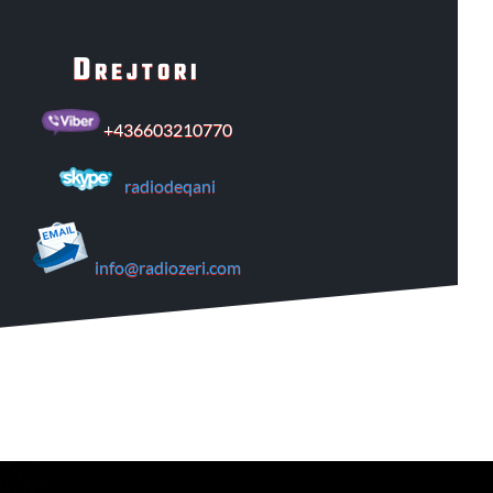
Drejtori
+436603210770
radiodeqani
info@radiozeri.com