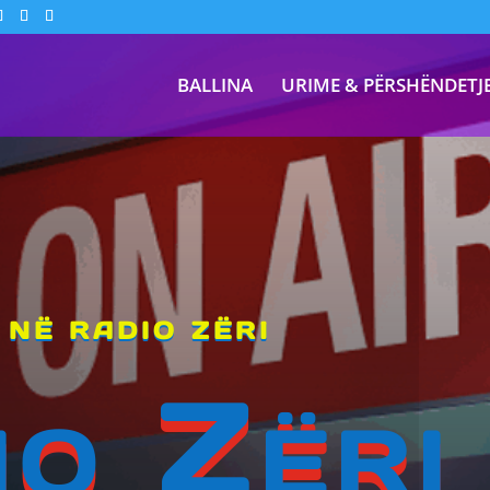
BALLINA
URIME & PËRSHËNDETJ
 NË RADIO ZËRI
io Zëri