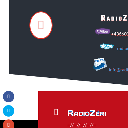
RadioZ

+43660
radio
info@radi

RadioZëri
=//=//=//=//=