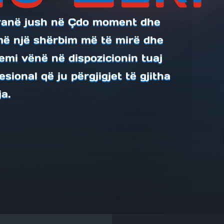
pranë jush në Çdo moment dhe
jmë një shërbim më të mirë dhe
kemi vënë në dispozicionin tuaj
esional që ju përgjigjet të gjitha
a.