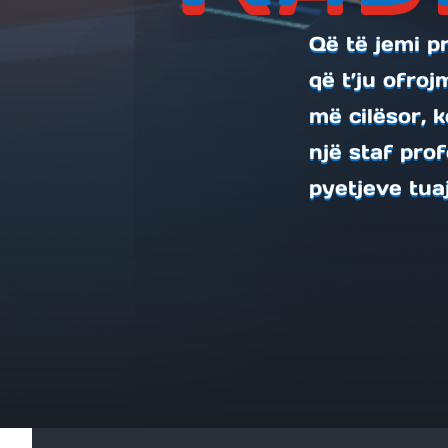
Që të jemi 
që t’ju ofro
më cilësor, 
një staf prof
pyetjeve tuaj