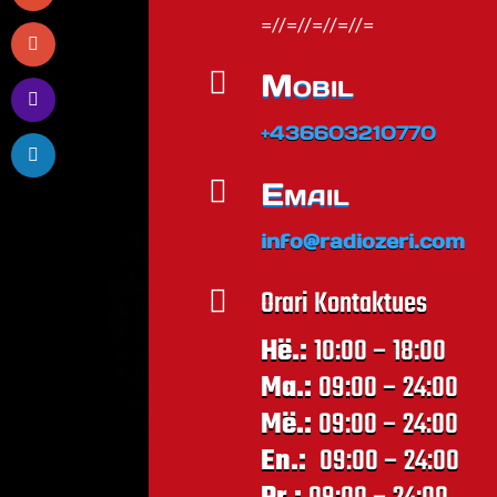
=//=//=//=//=

Mobil
+436603210770

Email
info@radiozeri.com
Orari Kontaktues

Hë.:
10:00 – 18:00
Ma.:
09:00 – 24:00
Më.:
09:00 – 24:00
En.:
09:00 – 24:00