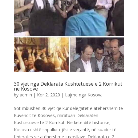
30 vjet nga Deklarata Kushtetuese e 2 Korrikut
në Kosovë
by
admin
|
Kor 2, 2020
|
Lajme nga Kosova
Sot mbushen 30 vjet që kur delegatët e atëhershëm të
Kuvendit të Kosovës, miratuan Deklaratën
Kushtetuese të 2 Korrikut. Në këtë ditë historike,
Kosova është shpallur njësi e veçantë, në kuadër të
federatës së atëhershme jugosllave. Deklarata e 2