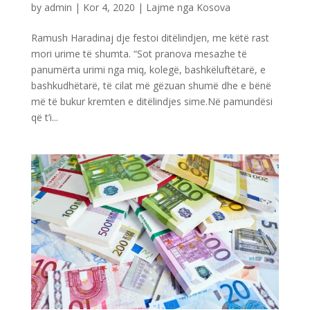
by
admin
|
Kor 4, 2020
|
Lajme nga Kosova
Ramush Haradinaj dje festoi ditëlindjen, me këtë rast
mori urime të shumta. “Sot pranova mesazhe të
panumërta urimi nga miq, kolegë, bashkëluftëtarë, e
bashkudhëtarë, të cilat më gëzuan shumë dhe e bënë
më të bukur kremten e ditëlindjes sime.Në pamundësi
që t’i...