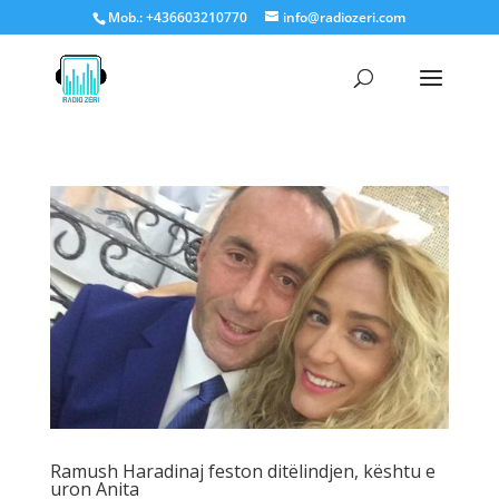
Mob.: +436603210770
info@radiozeri.com
Ramush Haradinaj feston ditëlindjen, kështu e
uron Anita