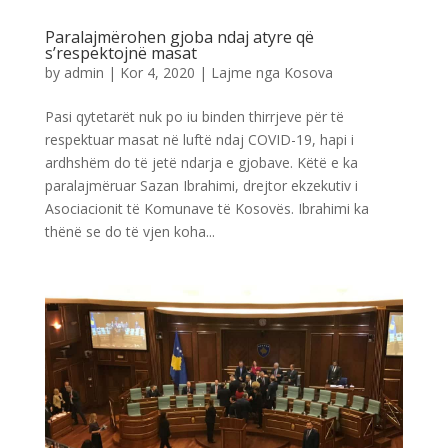
Paralajmërohen gjoba ndaj atyre që
s’respektojnë masat
by
admin
|
Kor 4, 2020
|
Lajme nga Kosova
Pasi qytetarët nuk po iu binden thirrjeve për të
respektuar masat në luftë ndaj COVID-19, hapi i
ardhshëm do të jetë ndarja e gjobave. Këtë e ka
paralajmëruar Sazan Ibrahimi, drejtor ekzekutiv i
Asociacionit të Komunave të Kosovës. Ibrahimi ka
thënë se do të vjen koha...